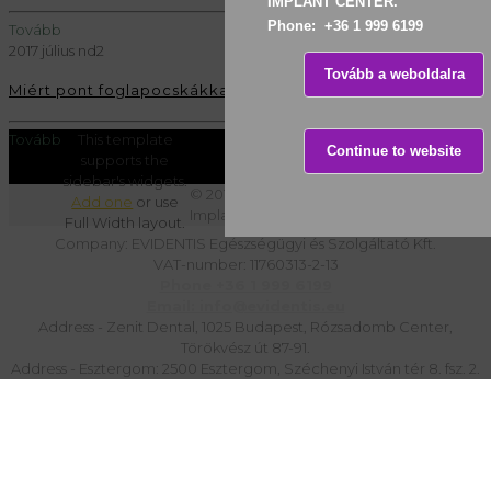
IMPLANT CENTER. 

Phone:  +36 1 999 6199
Tovább
2017 július nd2
Tovább a weboldalra
Miért pont foglapocskákkal?
Tovább
This template
Continue to website
supports the
sidebar's widgets.
© 2017 Evidentis Fogászati és
Add one
or use
Implantológiai Rendelő
Full Width layout.
Company: EVIDENTIS Egészségügyi és Szolgáltató Kft.
VAT-number: 11760313-2-13
Phone +36 1 999 6199
Email: info@evidentis.eu
Address - Zenit Dental, 1025 Budapest, Rózsadomb Center,
Törökvész út 87-91.
Address - Esztergom: 2500 Esztergom, Széchenyi István tér 8. fsz. 2.