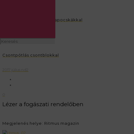
Azonnali megoldás foglapocskákkal
2017 július nd2
Csontpótlás csontblokkal
2017 július nd2
0
Lézer a fogászati rendelőben
Megjelenés helye: Ritmus magazin