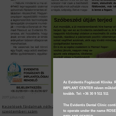
Az Evidentis Fogászati Klinika  
IMPLANT CENTER néven működi
tovább. Tel: +36 30 9 511 511

2017 július nd2
The Evidentis Dental Clinic conti
Kezelések fájdalmak nélkül – Bors Extra
to operate under the name ROSE
szeptemberi szám